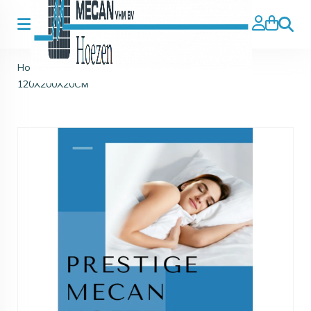
Zoeke
Home
>
Hoezen
>
Matras
>
Prestige Matrashoes
120X200X20CM